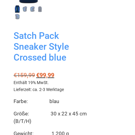
Satch Pack
Sneaker Style
Crossed blue
€
159,99
€
99,99
Enthält 19% MwSt.
Lieferzeit: ca. 2-3 Werktage
Farbe: blau
Größe: 30 x 22 x 45 cm
(B/T/H)
Gewicht: 1.200 g