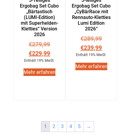
5-Teiliges
5-teiliges
Ergobag Set Cubo
Ergobag Set Cubo
„Bärtastisch
„CyBärRace mit
(LUMI-Edition)
Rennauto-Kletties
mit Superhelden-
Lumi Edition
Kletties“ Version
2026“
2026
€
289,99
€
279,99
€
239,99
€
229,99
Enthält 19% MwSt.
Enthält 19% MwSt.
Mehr erfahren
Mehr erfahren
1
2
3
4
5
→