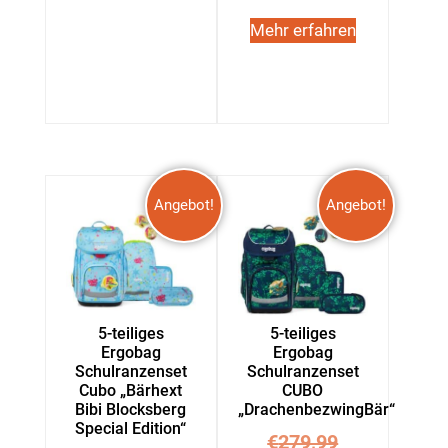
Mehr erfahren
Angebot!
Angebot!
5-teiliges
5-teiliges
Ergobag
Ergobag
Schulranzenset
Schulranzenset
Cubo „Bärhext
CUBO
Bibi Blocksberg
„DrachenbezwingBär“
Special Edition“
€
279,99