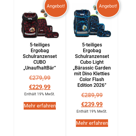
Angebot!
Angebot!
5-teiliges
5-teiliges
Ergobag
Ergobag
Schulranzenset
Schulranzenset
CUBO
Cubo Light
„UnaufhaltBär“
„Bärassic Garden
mit Dino Kletties
€
279,99
Color Flash
Edition 2026“
€
229,99
€
289,99
Enthält 19% MwSt.
€
239,99
Mehr erfahren
Enthält 19% MwSt.
Mehr erfahren