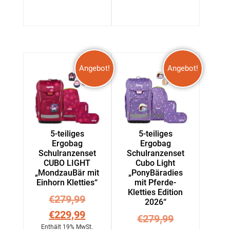
Angebot!
Angebot!
5-teiliges
5-teiliges
Ergobag
Ergobag
Schulranzenset
Schulranzenset
CUBO LIGHT
Cubo Light
„MondzauBär mit
„PonyBäradies
Einhorn Kletties“
mit Pferde-
Kletties Edition
€
279,99
2026“
€
229,99
€
279,99
Enthält 19% MwSt.