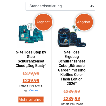
Angebot!
Angebot!
5- teiliges Step by
5-teiliges
Step
Ergobag
Schulranzenset
Schulranzenset
Cloud „Dog Basty“
Cubo „Bärassic
Garden mit Dino
€
279,99
Kletties Color
Flash Edition
€
239,99
2026“
Enthält 19% MwSt.
€
289,99
zzgl.
Versand
€
239,99
Mehr erfahren
Enthält 19% MwSt.